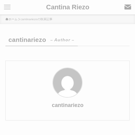
Cantina Riezo
ホーム
cantinariezoの執筆記事
cantinariezo
– Author –
cantinariezo